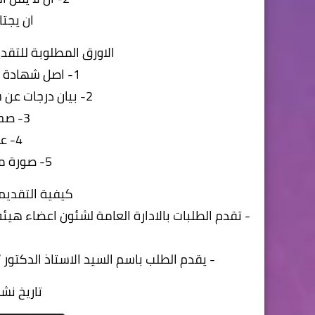
ان يجتا
الاورق المطلوبة للتق
1- اصل شهادة البكالوريوس معتمد ومختوم
2- بيان درجات عن سنوات الدراسة معتمد ومختوم
3- صحيفة الحالة الجنائية
4- عدد 4 صور شخصية
5- صورة من بطاقة الرقم القومى
كيفية التقدي
- تقدم الطلبات بالادارة العامة لشئون اعضاء هيئة 
- يقدم الطلب باسم السيد الاستاذ الدكتور / رئيس الجام
تاريخ نشر الاع