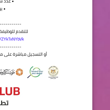
• عدد ساعا
• ي
-----------
للتقدم للوظيفة 
/r/ZYkTxNYbVk
-----------
أو التسجيل مباشرة على من