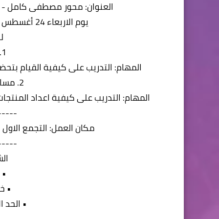
العنوان: محور مصطفى كامل - ق
يوم الاربعاء 24 أغسطس 2022 من الساعه 10ص إلى الساعة 4م
ل
1. مساعد باريستا
المهام: التدريب على كيفية القيام بتحض
2. مساعد شيف فاست فود
المهام: التدريب على كيفية اعداد المنتجا
-----
مكان العمل: التجمع الاول - الت
-----
الش
• 
• خ
• الحد الا
-----