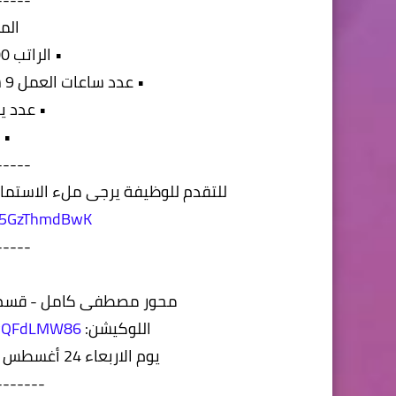
الم
• الراتب 3500 و يزيد حسب الخبرة
• عدد ساعات العمل 9 ساعات | المرونة فى تبديل الشيفتات
• عدد ي
• 
-----
للتقدم للوظيفة يرجى ملء الاستمارة 
/r/5GzThmdBwK
-----
محور مصطفى كامل - قسم او
اللوكيشن:
giwQFdLMW86
يوم الاربعاء 24 أغسطس 2022 من الساعه 10ص إلى الساعة 4م
-------