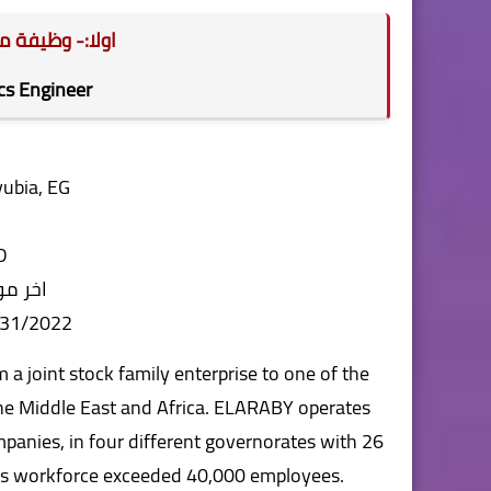
اولا:- وظيفة 
cs Engineer
yubia, EG
D
اخر مو
/31/2022
a joint stock family enterprise to one of the
 the Middle East and Africa. ELARABY operates
mpanies, in four different governorates with 26
ABY’s workforce exceeded 40,000 employees.