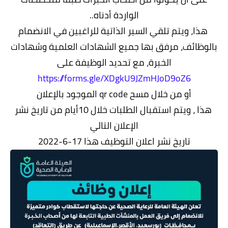
الواردة أدناه..
هذا، ويتم تلقي السير الذاتية للراغبين في الانضمام
بالوظائف، مرفق بها جميع الشهادات العلمية وشهادات
الخبرة، مع تحديد الوظيفة على
https://forms.gle/XDgkU9JZmHJoD9oZ6
أو من خلال مسح qr code الموجود بالإعلان
هذا ، ويتم استقبال الطلبات خلال 10أيام من تاريخ نشر
الإعلان التالي
تاريخ نشر اعلان التوظيف هذا 17-6-2022