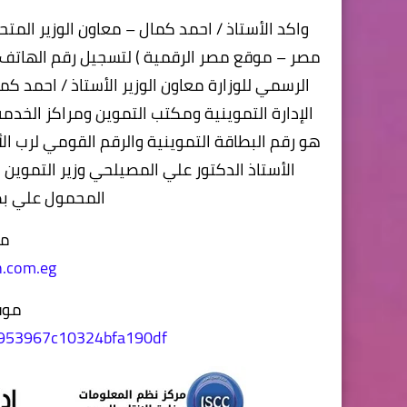
واكد الأستاذ / احمد كمال – معاون الوزير الم
مصر – موقع مصر الرقمية ) لتسجيل رقم الهاتف ا
الرسمي للوزارة معاون الوزير الأستاذ / احمد كم
الإدارة التموينية ومكتب التموين ومراكز الخدم
هو رقم البطاقة التموينية والرقم القومي لرب ا
الأستاذ الدكتور علي المصيلحي وزير التموين 
المحمول علي بطاقة ا
مو
n.com.eg
موق
ce6953967c10324bfa190df