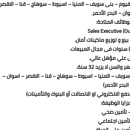
بمحافظات الصعيد: الفيوم – بنى سويف – المنيا – اسيوط – سوهاج – قنا – الاقصر
ان – البحر الأحمر.
لوظائف المتاحة:
Sales Executive (O
يع و توزيع ماكينات أمان.
ل علي مؤهل عالي.
لسن لا يزيد 32 سنة.
ويف – المنيا – اسيوط – سوهاج – قنا – الاقصر – اسوان –
البحر الأحمر)
ع الالكتروني او الاتصالات أو البنوك والتأمينات)
زايا الوظيفة:
 تأمين صحي
تأمين اجتماعي
أمين علي الحياة