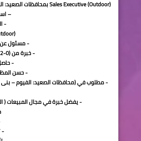
Sales Executive (Outdoor) 
– اسو
- ا
utdoor)
- مسئول عن ب
- خبرة من (0-2) سنوات فى مجال المبيعات.
- حاص
- حسن المظهر وا
- مطلوب في (محافظات الصعيد: الفيوم – بنى س
- يفضل خبرة في مجال المبيعات ( الدف
م
-
- 
- ت