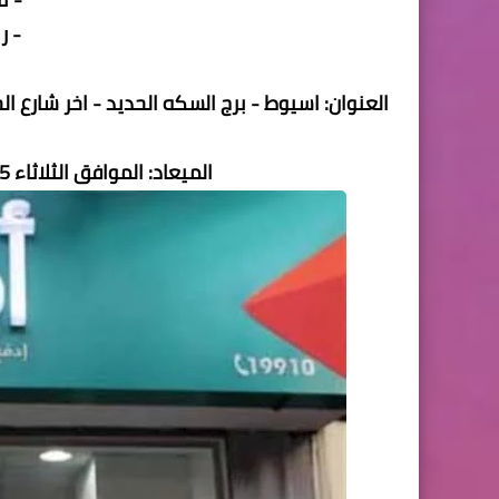
- ر
العنوان: اسيوط - برج السكه الحديد - اخر شارع ال
الميعاد: الموافق الثلاثاء 05 أبريل 2022 من 10 صباحا حتي 3 عصرا.