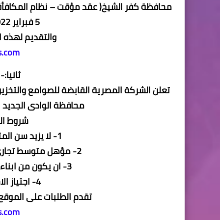
محافظة كفر الشيخ( عقد مؤقت – نظام المكافأة ا
5 فبراير 2022 وحتى 12 فبراير 2022
والتقديم لهذه 
s.com
ثانيا:
تعلن الشركة المصرية القابضة للصوامع والتخز
محافظة الوادى الجديد 
شروط ال
1- لا يزيد سن المتقدم عن 30 عام فى 2022/1/1
2- مؤهل متوسط تجارى + ايجادة العمل على الحاسب الالى
3- ان يكون من ابناء محافظة (الوادى الجديد - اسوان)
4- اجتياز الاختبارات الخاصة بالوظيفة
تقدم الطلبات على الموقع الر
s.com