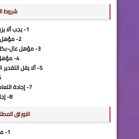
شروط ال
1- يجب ألا يزيد عمر المتقدم عن 30 عام
2- مؤهل عال- بكالوريوس تجارة
3- مؤهل عال-بكالوريوس اقتصاد وعلوم سياسية
4- مؤهل عال- ليسانس حقوق
5- ألا يقل التقدير العام التراكمي للمتقدم عن (جيد)
6- ال
7- إجادة التعامل على برامج الحاسب الآلى
8- إجادة اللغة الانجليزية
الاوراق المطل
1- ملف السيرة الذاتية