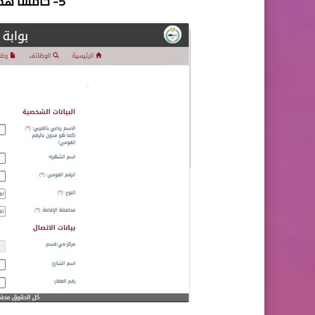
5- خامسا هذه الوظائف للذكور والاناث