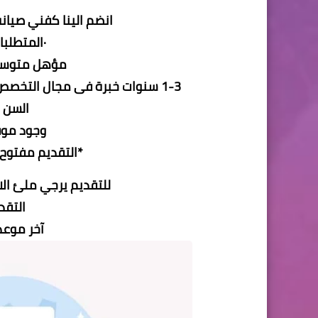
انضم الينا كفني صيان
·المتطلب
مؤهل متوسط
1-3 سنوات خبرة فى مجال التخصص المتقدم اليه(أجهزة منزلية - شاشات – تكييف)
السن لا ي
وجود موق
*التقديم مفتوح
للتقديم يرجي ملئ الاس
التقد
آخر موعد للتق