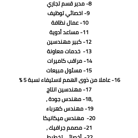
8- مدير قسم تجاري
9- اخصائي توظيف
10- عمال نظافة
11- مساعد أدوية
12- كبير مهندسين
13- خدمات معاونة
14- مراقب كاميرات
15- مسئول مبيعات
16- عاملا من ذوى الهمم لاستيفاء نسبة 5 %
17- مهندسين انتاج
،18- مهندس جودة ،
19- مهندس كهرباء
20- مهندس ميكانيكا
21- مصمم جرافيك ،
22- أخصائي تخطيط