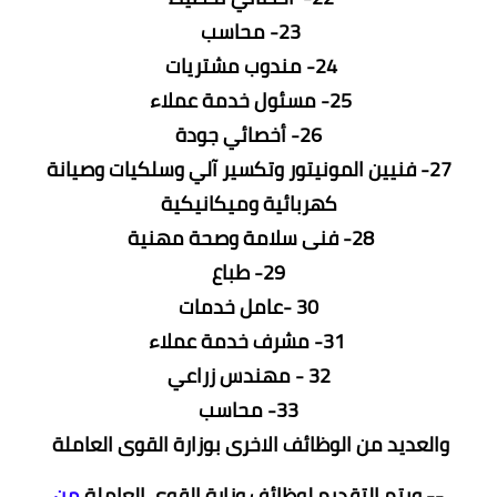
23- محاسب
24- مندوب مشتريات
25- مسئول خدمة عملاء
26- أخصائي جودة
27- فنيين المونيتور وتكسير آلي وسلكيات وصيانة
كهربائية وميكانيكية
28- فنى سلامة وصحة مهنية
29- طباع
30 -عامل خدمات
31- مشرف خدمة عملاء
32 - مهندس زراعي
33-
محاسب
والعديد من الوظائف الاخرى بوزارة القوى العاملة
-- ويتم التقديم لوظائف وزارة القوى العاملة
من