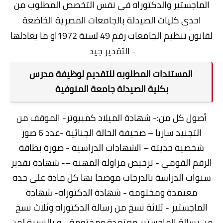
الماجستير والدكتوراه فى نفس التخصص المطلوب من
احدى كليات الصيدلة بالجامعات المصرية الخاضعة
لقانون تنظيم الجامعات رقم 49 لسنة 1972او ما يعادلها
- التقدير جيد
المستندات المطلوبه للتقديم لوظيفة مدرس
بكلية الصيدلة جامعة المنوفية
أصول كل من:- شهادة الميلاد كمبيوتر- الموقف من
التجنيد ساريا – صحيفة الحالة الجنائية -عدد 6 صور
شخصية حديثة – الشهادات الدراسية - صورة بطاقة
الرقم القومي - ترخيص مزاولة المهنة –- شهادة تقدير
سنوات الدراسة بالدرجات موضحا بها كل مادة على حده
معتمدة ومختومة - شهادة الدكتوراه- شهادة
الماجستير - ثلاثة نسخ من رسالة الدكتوراه وثلاث نسخ
من رسالة الماجستير معتمدة ومختومة - و بالنسبة لمن